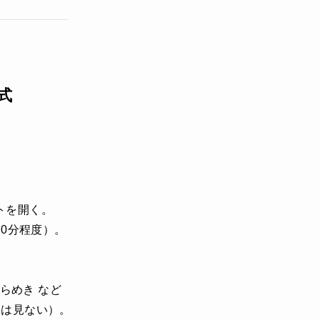
式
トを開く。
20分程度）。
らめき など
間は見ない）。