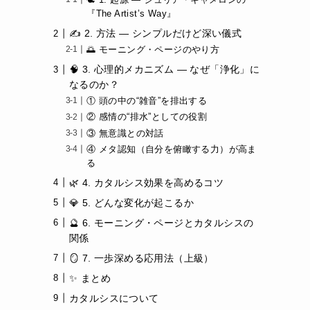
🕊 1. 起源 ― ジュリア・キャメロンの
『The Artist’s Way』
✍️ 2. 方法 ― シンプルだけど深い儀式
🌅 モーニング・ページのやり方
🧠 3. 心理的メカニズム ― なぜ「浄化」に
なるのか？
① 頭の中の“雑音”を排出する
② 感情の“排水”としての役割
③ 無意識との対話
④ メタ認知（自分を俯瞰する力）が高ま
る
🌿 4. カタルシス効果を高めるコツ
💎 5. どんな変化が起こるか
🔮 6. モーニング・ページとカタルシスの
関係
🪞 7. 一歩深める応用法（上級）
✨ まとめ
カタルシスについて