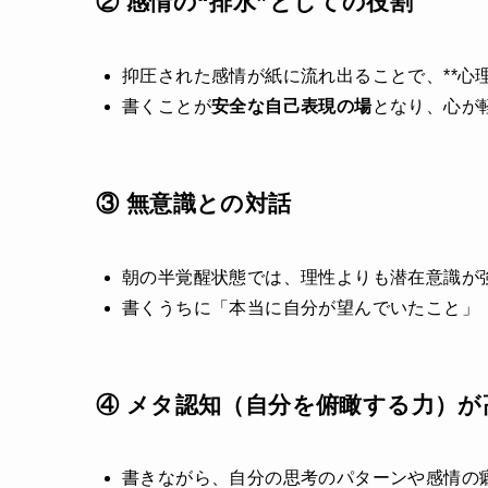
② 感情の“排水”としての役割
抑圧された感情が紙に流れ出ることで、**心
書くことが
安全な自己表現の場
となり、心が
③ 無意識との対話
朝の半覚醒状態では、理性よりも潜在意識が
書くうちに「本当に自分が望んでいたこと」
④ メタ認知（自分を俯瞰する力）が
書きながら、自分の思考のパターンや感情の