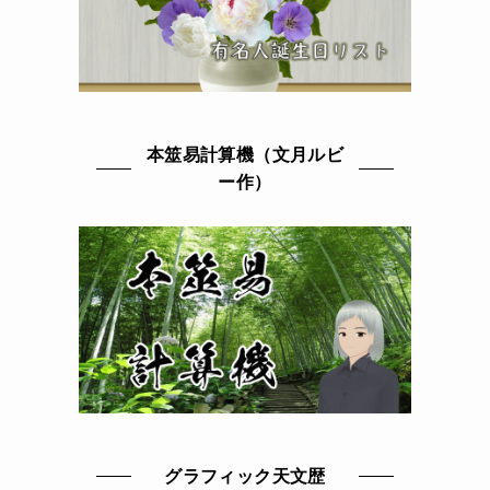
本筮易計算機（文月ルビ
ー作）
グラフィック天文歴