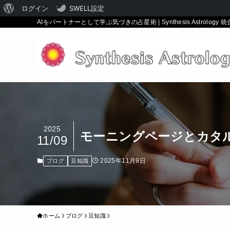
WordPress
ログイン
SWELL設定
AIをパートナーとして学ぶ気づきの占星術 | Synthesis Astrology 
に
つ
い
て
2025
モーニングページとカタ
11/09
2025年11月9日
ブログ
豆知識
ホーム
ブログ
豆知識