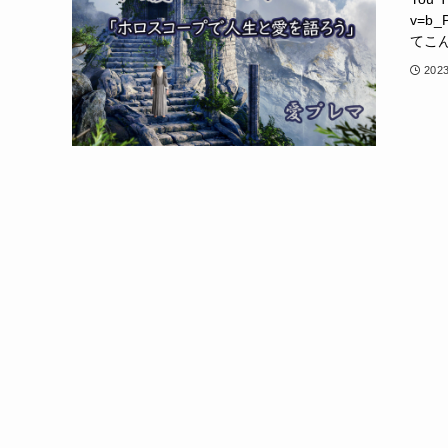
v=b
てこ
202