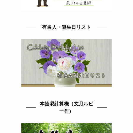
有名人・誕生日リスト
本筮易計算機（文月ルビ
ー作）