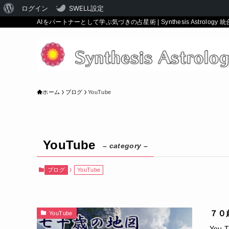
WordPress
ログイン
SWELL設定
AIをパートナーとして学ぶ気づきの占星術 | Synthesis Astrology 
に
つ
い
て
ホーム
ブログ
YouTube
YouTube
– category –
ブログ
YouTube
７０歳
YouTube
You 