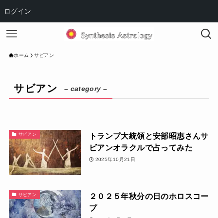
ログイン
ホーム
サビアン
サビアン
– category –
トランプ大統領と安部昭惠さんサ
サビアン
ビアンオラクルで占ってみた
2025年10月21日
２０２５年秋分の日のホロスコー
サビアン
プ