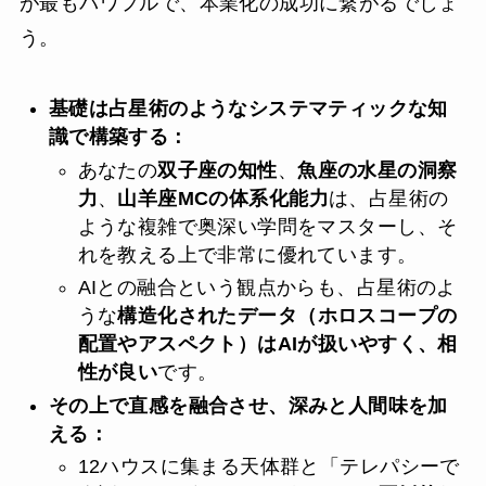
が最もパワフルで、本業化の成功に繋がるでしょ
う。
基礎は占星術のようなシステマティックな知
識で構築する：
あなたの
双子座の知性
、
魚座の水星の洞察
力
、
山羊座MCの体系化能力
は、占星術の
ような複雑で奥深い学問をマスターし、そ
れを教える上で非常に優れています。
AIとの融合という観点からも、占星術のよ
うな
構造化されたデータ（ホロスコープの
配置やアスペクト）はAIが扱いやすく、相
性が良い
です。
その上で直感を融合させ、深みと人間味を加
える：
12ハウスに集まる天体群と「テレパシーで