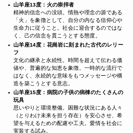
山羊座13度：火の崇拝者
精神的信念への没頭。情熱や理念の源である
「火」を象徴として、自分の内なる信仰心や
生命力に従うこと。社会に迎合するのではな
く、己の信念を貫こうとする態度。
山羊座14度：花崗岩に刻まれた古代のレリー
フ
文化の継承と永続性。時間を超えて伝わる価
値や、普遍的な知恵を象徴。一時的な流行で
はなく、永続的な意味をもつメッセージや構
造を築こうとする意志。
山羊座15度：病院の子供の病棟のたくさんの
玩具
思いやりと環境整備。困難な状況にある人々
（とりわけ未来を担う存在）を安心させ、希
望を与えるための配慮や工夫。愛情を社会に
実装する試み。