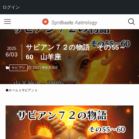
ログイン
サビアン７２の物語 その55～
2025
6/03
60 山羊座
2025年6月3日
サビアン
ホーム
サビアン