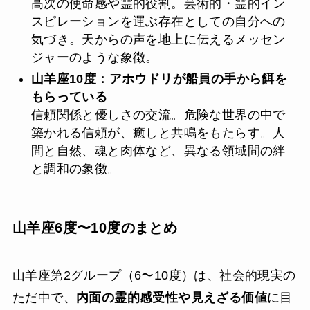
高次の使命感や霊的役割。芸術的・霊的イン
スピレーションを運ぶ存在としての自分への
気づき。天からの声を地上に伝えるメッセン
ジャーのような象徴。
山羊座10度：アホウドリが船員の手から餌を
もらっている
信頼関係と優しさの交流。危険な世界の中で
築かれる信頼が、癒しと共鳴をもたらす。人
間と自然、魂と肉体など、異なる領域間の絆
と調和の象徴。
山羊座6度〜10度のまとめ
山羊座第2グループ（6〜10度）は、社会的現実の
ただ中で、
内面の霊的感受性や見えざる価値
に目