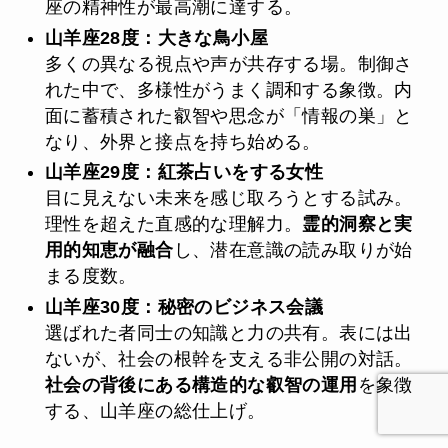
座の精神性が最高潮に達する。
山羊座28度：大きな鳥小屋
多くの異なる視点や声が共存する場。制御さ
れた中で、多様性がうまく調和する象徴。内
面に蓄積された叡智や思念が「情報の巣」と
なり、外界と接点を持ち始める。
山羊座29度：紅茶占いをする女性
目に見えない未来を感じ取ろうとする試み。
理性を超えた直感的な理解力。
霊的洞察と実
用的知恵が融合
し、潜在意識の読み取りが始
まる度数。
山羊座30度：秘密のビジネス会議
選ばれた者同士の知識と力の共有。表には出
ないが、社会の根幹を支える非公開の対話。
社会の背後にある構造的な叡智の運用
を象徴
する、山羊座の総仕上げ。