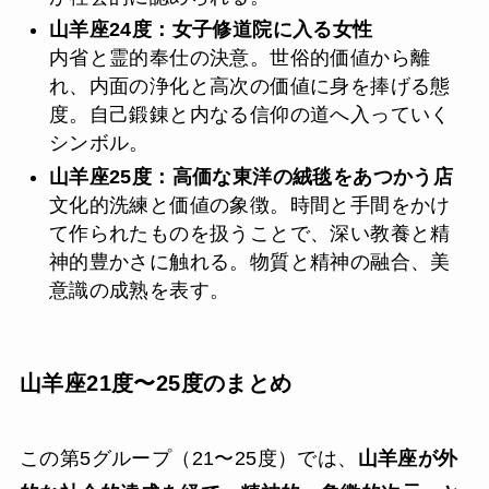
山羊座24度：女子修道院に入る女性
内省と霊的奉仕の決意。世俗的価値から離
れ、内面の浄化と高次の価値に身を捧げる態
度。自己鍛錬と内なる信仰の道へ入っていく
シンボル。
山羊座25度：高価な東洋の絨毯をあつかう店
文化的洗練と価値の象徴。時間と手間をかけ
て作られたものを扱うことで、深い教養と精
神的豊かさに触れる。物質と精神の融合、美
意識の成熟を表す。
山羊座21度〜25度のまとめ
この第5グループ（21〜25度）では、
山羊座が外