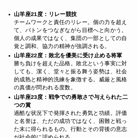
山羊座21度：リレー競技
チームワークと責任のリレー。個の力を超え
て、バトンをつなぎながら目標へと向かう。
個人の成果ではなく、集団の一部としての自
覚と調和、協力の精神が強調される。
山羊座22度：敗北を優美に受け止める将軍
勝ち負けを超えた品格。敗北という事実に対
しても、潔く、堂々と振る舞う姿勢は、社会
的成熟と精神的洗練を象徴する。威厳と風格
の真価が問われる度数。
山羊座23度：戦争での勇敢さで与えられた二
つの賞
過酷な状況下で発揮された勇気と功績。評価
と名誉は、ただの成功ではなく、困難と戦っ
た末に得られるもの。行動とその背後の意志
が社会的に認められる。