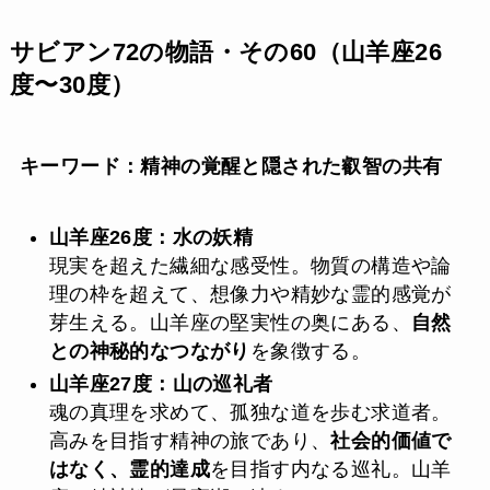
サビアン72の物語・その60（山羊座26
度〜30度）
キーワード：精神の覚醒と隠された叡智の共有
山羊座26度：水の妖精
現実を超えた繊細な感受性。物質の構造や論
理の枠を超えて、想像力や精妙な霊的感覚が
芽生える。山羊座の堅実性の奥にある、
自然
との神秘的なつながり
を象徴する。
山羊座27度：山の巡礼者
魂の真理を求めて、孤独な道を歩む求道者。
高みを目指す精神の旅であり、
社会的価値で
はなく、霊的達成
を目指す内なる巡礼。山羊