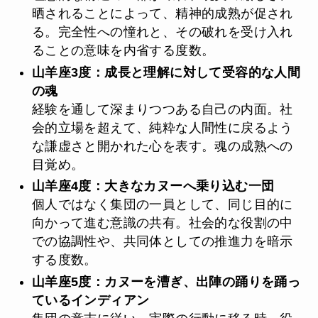
晒されることによって、精神的成熟が促され
る。完全性への憧れと、その破れを受け入れ
ることの意味を内省する度数。
山羊座3度：成長と理解に対して受容的な人間
の魂
経験を通して深まりつつある自己の内面。社
会的立場を超えて、純粋な人間性に戻るよう
な謙虚さと開かれた心を表す。魂の成熟への
目覚め。
山羊座4度：大きなカヌーへ乗り込む一団
個人ではなく集団の一員として、同じ目的に
向かって進む意識の共有。社会的な役割の中
での協調性や、共同体としての推進力を暗示
する度数。
山羊座5度：カヌーを漕ぎ、出陣の踊りを踊っ
ているインディアン