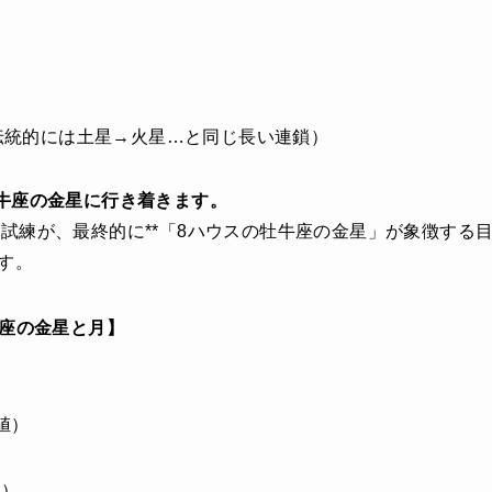
伝統的には土星→火星…と同じ長い連鎖）
牛座の金星に行き着きます。
試練が、最終的に**「8ハウスの牡牛座の金星」が象徴する
す。
牛座の金星と月】
値）
識）