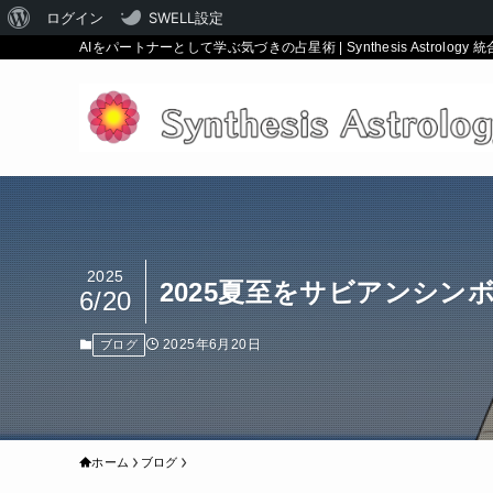
WordPress
ログイン
SWELL設定
AIをパートナーとして学ぶ気づきの占星術 | Synthesis Astrology 
に
つ
い
て
2025
2025夏至をサビアンシ
6/20
2025年6月20日
ブログ
ホーム
ブログ