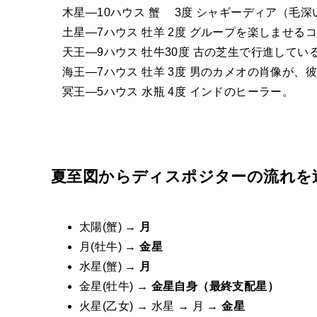
木星―10ハウス 蟹 3度 シャギーディア（毛
土星―7ハウス 牡羊 2度 グループを楽しませる
天王―9ハウス 牡牛30度 古の芝生で行進してい
海王―7ハウス 牡羊 3度 男のカメオの肖像が
冥王―5ハウス 水瓶 4度 インドのヒーラー。
夏至図からディスポジターの流れを
太陽(蟹) →
月
月(牡牛) →
金星
水星(蟹) →
月
金星(牡牛) →
金星自身（最終支配星）
火星(乙女) → 水星 → 月 →
金星