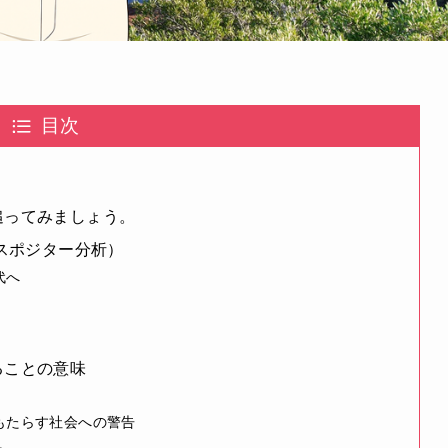
目次
）
追ってみましょう。
ィスポジター分析）
代へ
ることの意味
もたらす社会への警告