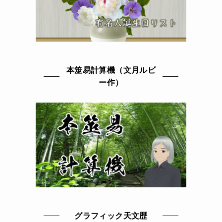
本筮易計算機（文月ルビ
ー作）
グラフィック天文歴