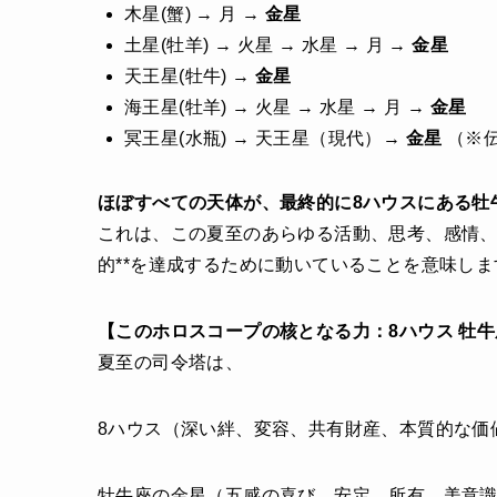
木星(蟹) → 月 →
金星
土星(牡羊) → 火星 → 水星 → 月 →
金星
天王星(牡牛) →
金星
海王星(牡羊) → 火星 → 水星 → 月 →
金星
冥王星(水瓶) → 天王星（現代）→
金星
（※
ほぼすべての天体が、最終的に8ハウスにある牡
これは、この夏至のあらゆる活動、思考、感情、
的**を達成するために動いていることを意味しま
【このホロスコープの核となる力：8ハウス 牡
夏至の司令塔は、
8ハウス（深い絆、変容、共有財産、本質的な価
牡牛座の金星（五感の喜び、安定、所有、美意