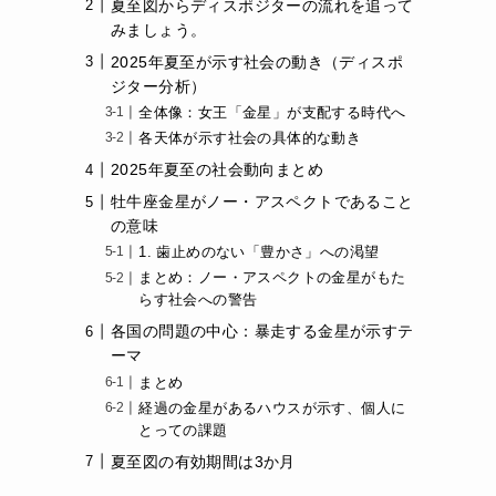
夏至図からディスポジターの流れを追って
みましょう。
2025年夏至が示す社会の動き（ディスポ
ジター分析）
全体像：女王「金星」が支配する時代へ
各天体が示す社会の具体的な動き
2025年夏至の社会動向まとめ
牡牛座金星がノー・アスペクトであること
の意味
1. 歯止めのない「豊かさ」への渇望
、
まとめ：ノー・アスペクトの金星がもた
らす社会への警告
各国の問題の中心：暴走する金星が示すテ
ーマ
まとめ
経過の金星があるハウスが示す、個人に
とっての課題
夏至図の有効期間は3か月