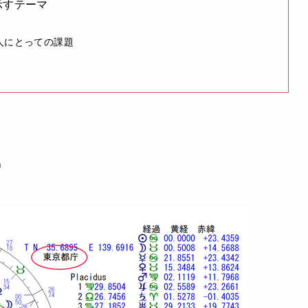
示すテーマ
人にとっての課題
）