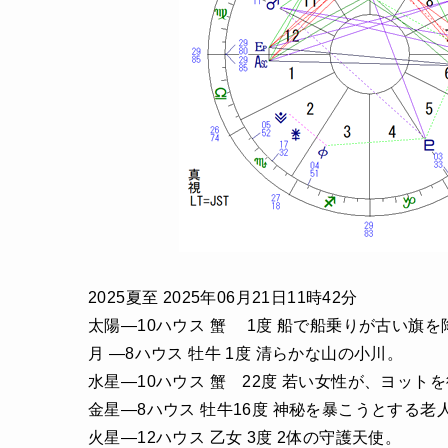
2025夏至 2025年06月21日11時42分
太陽―10ハウス 蟹 1度 船で船乗りが古い旗
月 ―8ハウス 牡牛 1度 清らかな山の小川。
水星―10ハウス 蟹 22度 若い女性が、ヨット
金星―8ハウス 牡牛16度 神秘を暴こうとする老
火星―12ハウス 乙女 3度 2体の守護天使。