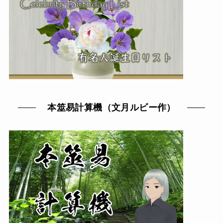
本筮易計算機（文月ルビー作）