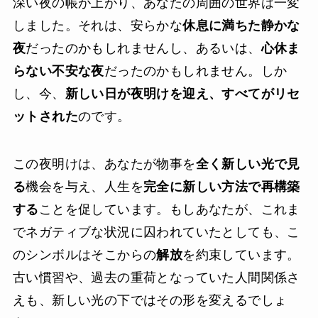
深い夜の帳が上がり、あなたの周囲の世界は一変
しました。それは、安らかな
休息に満ちた静かな
夜
だったのかもしれませんし、あるいは、
心休ま
らない不安な夜
だったのかもしれません。しか
し、今、
新しい日が夜明けを迎え、すべてがリセ
ットされた
のです。
この夜明けは、あなたが物事を
全く新しい光で見
る
機会を与え、人生を
完全に新しい方法で再構築
する
ことを促しています。もしあなたが、これま
でネガティブな状況に囚われていたとしても、こ
のシンボルはそこからの
解放
を約束しています。
古い慣習や、過去の重荷となっていた人間関係さ
えも、新しい光の下ではその形を変えるでしょ