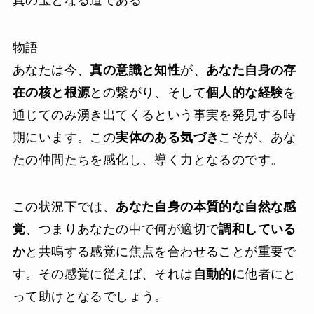
物語
あなたは今、
真の意識と知性
が、
あなた自身の存
在の核と根源
との繋がり、そして
個人的な経験
を
通じてのみ湧き出てくるという事実を発見する時
期にいます。この
実体のある気づき
こそが、あな
たの仲間たちを感化し、導く力となるのです。
この状況下では、
あなた自身の本質的な自然な感
覚
、つまりあなたの中で何が適切で
調和している
か
と共鳴する感覚に焦点を合わせることが重要で
す。その感覚に従えば、それは
自動的に
他者にと
って助けとなるでしょう。