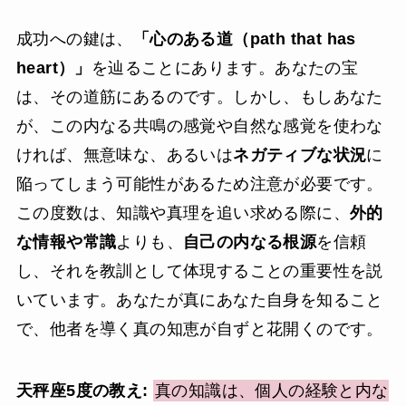
成功への鍵は、
「心のある道（path that has
heart）」
を辿ることにあります。あなたの宝
は、その道筋にあるのです。しかし、もしあなた
が、この内なる共鳴の感覚や自然な感覚を使わな
ければ、無意味な、あるいは
ネガティブな状況
に
陥ってしまう可能性があるため注意が必要です。
この度数は、知識や真理を追い求める際に、
外的
な情報や常識
よりも、
自己の内なる根源
を信頼
し、それを教訓として体現することの重要性を説
いています。あなたが真にあなた自身を知ること
で、他者を導く真の知恵が自ずと花開くのです。
天秤座5度の教え:
真の知識は、個人の経験と内な