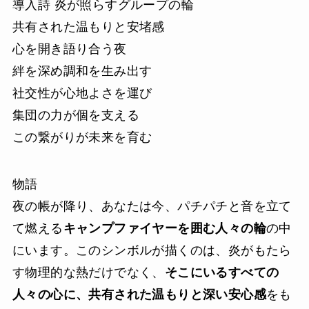
導入詩 炎が照らすグループの輪
共有された温もりと安堵感
心を開き語り合う夜
絆を深め調和を生み出す
社交性が心地よさを運び
集団の力が個を支える
この繋がりが未来を育む
物語
夜の帳が降り、あなたは今、パチパチと音を立て
て燃える
キャンプファイヤーを囲む人々の輪
の中
にいます。このシンボルが描くのは、炎がもたら
す物理的な熱だけでなく、
そこにいるすべての
人々の心に、共有された温もりと深い安心感
をも