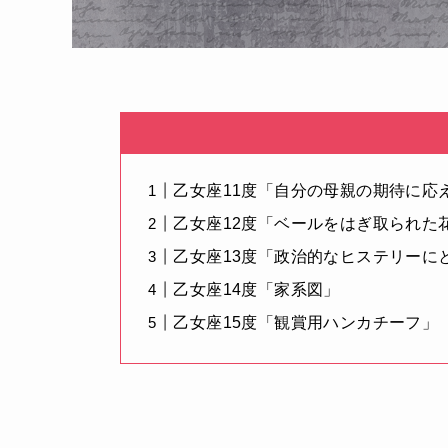
乙女座11度「自分の母親の期待に応
乙女座12度「ベールをはぎ取られた
乙女座13度「政治的なヒステリーに
乙女座14度「家系図」
乙女座15度「観賞用ハンカチーフ」