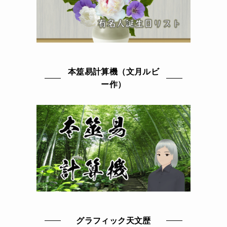
本筮易計算機（文月ルビ
ー作）
グラフィック天文歴