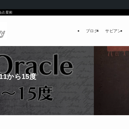
統合占星術
ブログ
サビアン
1から15度