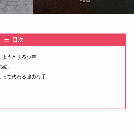
目次
えようとする少年」
花嫁」
とって代わる強力な手」